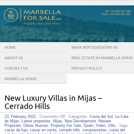
HOME
BANK REPOSSESSIONS IN
MARBELLA SPAIN
ABOUT US
REAL ESTATE IN MARBELLA SPAIN
CONTACT US
PRIVACY POLICY
MARBELLA SPAIN
New Luxury Villas in Mijas –
Cerrado Hills
on
23. February 2022
·
Comments Off
· Categories:
Costa del Sol
,
La Cala
New
de Mijas
,
Latest properties
,
Mijas
,
New Development
,
Nieuwe
Luxury
Projecten
,
Obras Nuevas
,
Property For Sale
,
Spain
,
Video
,
Villa
· Tags:
Villas
casas de lujo
,
casas en venta
,
cerrado hills
,
compraventas
,
costa del