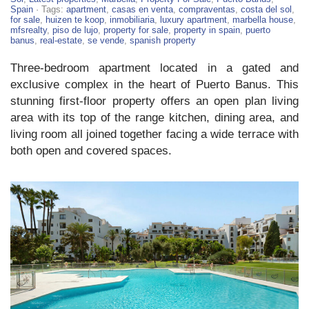
Bed
Spain
· Tags:
apartment
,
casas en venta
,
compraventas
,
costa del sol
,
Apartment
for sale
,
huizen te koop
,
inmobiliaria
,
luxury apartment
,
marbella house
,
For
mfsrealty
,
piso de lujo
,
property for sale
,
property in spain
,
puerto
Sale
banus
,
real-estate
,
se vende
,
spanish property
in
Puerto
Three-bedroom apartment located in a gated and
Banus
exclusive complex in the heart of Puerto Banus. This
stunning first-floor property offers an open plan living
area with its top of the range kitchen, dining area, and
living room all joined together facing a wide terrace with
both open and covered spaces.