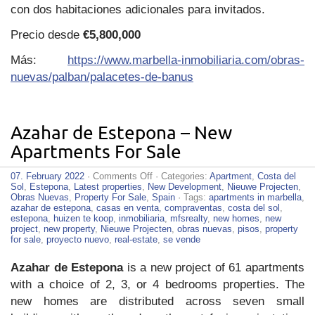
con dos habitaciones adicionales para invitados.
Precio desde
€5,800,000
Más:
https://www.marbella-inmobiliaria.com/obras-
nuevas/palban/palacetes-de-banus
Azahar de Estepona – New
Apartments For Sale
on
07. February 2022
·
Comments Off
· Categories:
Apartment
,
Costa del
Azahar
Sol
,
Estepona
,
Latest properties
,
New Development
,
Nieuwe Projecten
,
de
Obras Nuevas
,
Property For Sale
,
Spain
· Tags:
apartments in marbella
,
Estepona
azahar de estepona
,
casas en venta
,
compraventas
,
costa del sol
,
–
estepona
,
huizen te koop
,
inmobiliaria
,
mfsrealty
,
new homes
,
new
New
project
,
new property
,
Nieuwe Projecten
,
obras nuevas
,
pisos
,
property
Apartments
for sale
,
proyecto nuevo
,
real-estate
,
se vende
For
Sale
Azahar de Estepona
is a new project of 61 apartments
with a choice of 2, 3, or 4 bedrooms properties. The
new homes are distributed across seven small