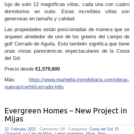
lujo de solo 13 magníficas villas, cada una con cuatro
dormitorios en suite. Estas increíbles villas son
generosas en tamaño y calidad.
Las propiedades están posicionadas de manera que se
arqueen alrededor de uno de los greens del campo de
golf Cerrado de Aguila. Esto también significa que tiene
unas vistas panorámicas espectaculares de la Costa
del Sol.
Precio desde
€1,579,600
Más:
https://www.marbella-inmobiliaria.com/obras-
nuevas/cerhil/cerrado-hills
Evergreen Homes – New Project in
Mijas
on
22. February 2022
·
Comments Off
· Categories:
Costa del Sol
,
El
Evergreen
Chaparral
,
La Cala de Mijas
,
Latest properties
,
Mijas
,
New