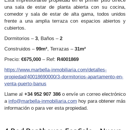
Esta impresionante propiedad en el primer piso ofrece
una sala de estar de planta abierta con su cocina,
comedor y sala de estar de alta gama, todos unidos
frente a una amplia terraza con espacios abiertos y
cubiertos.
Dormitorios –
3
, Baños –
2
Construidos –
99m²
, Terrazas –
31m²
Precio:
€675,000
– Ref:
R4001869
https://www.marbella-inmobiliaria.com/detalles-
propiedad/40018690000/3-dormitorios-apartamento-en-
venta-puerto-banus
Llame al
+34 952 907 386
o envíe un correo electrónico
a
info@marbella-inmobiliaria.com
hoy para obtener más
información o para ver esta propiedad.