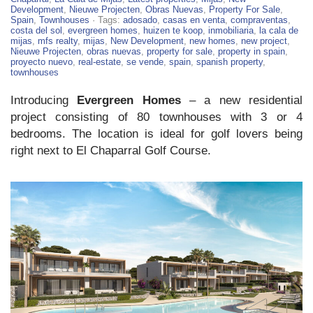
Homes
Development
,
Nieuwe Projecten
,
Obras Nuevas
,
Property For Sale
,
–
Spain
,
Townhouses
· Tags:
adosado
,
casas en venta
,
compraventas
,
New
costa del sol
,
evergreen homes
,
huizen te koop
,
inmobiliaria
,
la cala de
Project
mijas
,
mfs realty
,
mijas
,
New Development
,
new homes
,
new project
,
in
Nieuwe Projecten
,
obras nuevas
,
property for sale
,
property in spain
,
Mijas
proyecto nuevo
,
real-estate
,
se vende
,
spain
,
spanish property
,
townhouses
Introducing
Evergreen Homes
– a new residential
project consisting of 80 townhouses with 3 or 4
bedrooms. The location is ideal for golf lovers being
right next to El Chaparral Golf Course.