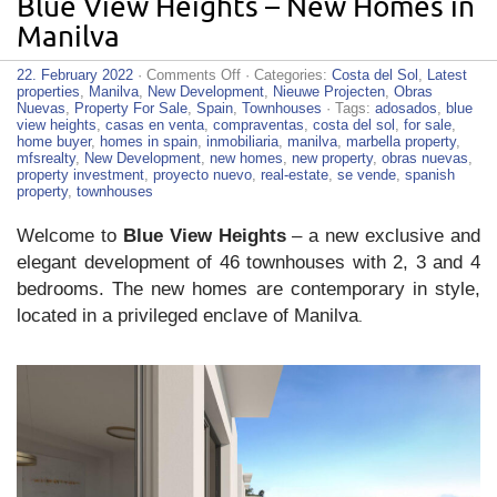
Blue View Heights – New Homes in
Manilva
on
22. February 2022
·
Comments Off
· Categories:
Costa del Sol
,
Latest
Blue
properties
,
Manilva
,
New Development
,
Nieuwe Projecten
,
Obras
View
Nuevas
,
Property For Sale
,
Spain
,
Townhouses
· Tags:
adosados
,
blue
Heights
view heights
,
casas en venta
,
compraventas
,
costa del sol
,
for sale
,
–
home buyer
,
homes in spain
,
inmobiliaria
,
manilva
,
marbella property
,
New
mfsrealty
,
New Development
,
new homes
,
new property
,
obras nuevas
,
Homes
property investment
,
proyecto nuevo
,
real-estate
,
se vende
,
spanish
in
property
,
townhouses
Manilva
Welcome to
Blue View Heights
– a new exclusive and
elegant development of 46 townhouses with 2, 3 and 4
bedrooms. The new homes are contemporary in style,
located in a privileged enclave of Manilva
.