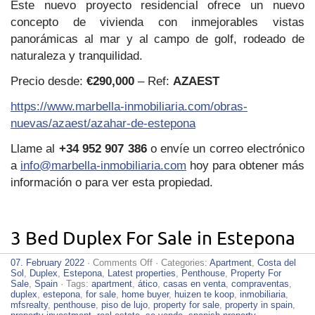
Este nuevo proyecto residencial ofrece un nuevo
concepto de vivienda con inmejorables vistas
panorámicas al mar y al campo de golf, rodeado de
naturaleza y tranquilidad.
Precio desde:
€290,000
– Ref:
AZAEST
https://www.marbella-inmobiliaria.com/obras-
nuevas/azaest/azahar-de-estepona
Llame al
+34 952 907 386
o envíe un correo electrónico
a
info@marbella-inmobiliaria.com
hoy para obtener más
información o para ver esta propiedad.
3 Bed Duplex For Sale in Estepona
on
07. February 2022
·
Comments Off
· Categories:
Apartment
,
Costa del
3
Sol
,
Duplex
,
Estepona
,
Latest properties
,
Penthouse
,
Property For
Bed
Sale
,
Spain
· Tags:
apartment
,
ático
,
casas en venta
,
compraventas
,
Duplex
duplex
,
estepona
,
for sale
,
home buyer
,
huizen te koop
,
inmobiliaria
,
For
mfsrealty
,
penthouse
,
piso de lujo
,
property for sale
,
property in spain
,
Sale