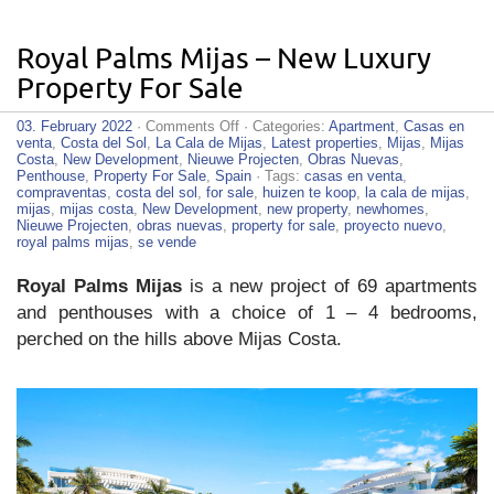
Royal Palms Mijas – New Luxury
Property For Sale
on
03. February 2022
·
Comments Off
· Categories:
Apartment
,
Casas en
Royal
venta
,
Costa del Sol
,
La Cala de Mijas
,
Latest properties
,
Mijas
,
Mijas
Palms
Costa
,
New Development
,
Nieuwe Projecten
,
Obras Nuevas
,
Mijas
Penthouse
,
Property For Sale
,
Spain
· Tags:
casas en venta
,
–
compraventas
,
costa del sol
,
for sale
,
huizen te koop
,
la cala de mijas
,
New
mijas
,
mijas costa
,
New Development
,
new property
,
newhomes
,
Luxury
Nieuwe Projecten
,
obras nuevas
,
property for sale
,
proyecto nuevo
,
Property
royal palms mijas
,
se vende
For
Sale
Royal Palms Mijas
is a new project of 69 apartments
and penthouses with a choice of 1 – 4 bedrooms,
perched on the hills above Mijas Costa.