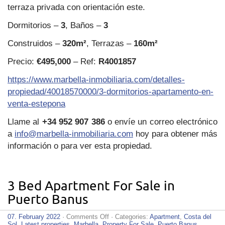
terraza privada con orientación este.
Dormitorios –
3
, Baños –
3
Construidos –
320m²
, Terrazas –
160m²
Precio:
€495,000
– Ref:
R4001857
https://www.marbella-inmobiliaria.com/detalles-
propiedad/40018570000/3-dormitorios-apartamento-en-
venta-estepona
Llame al
+34 952 907 386
o envíe un correo electrónico
a
info@marbella-inmobiliaria.com
hoy para obtener más
información o para ver esta propiedad.
3 Bed Apartment For Sale in
Puerto Banus
on
07. February 2022
·
Comments Off
· Categories:
Apartment
,
Costa del
3
Sol
,
Latest properties
,
Marbella
,
Property For Sale
,
Puerto Banus
,