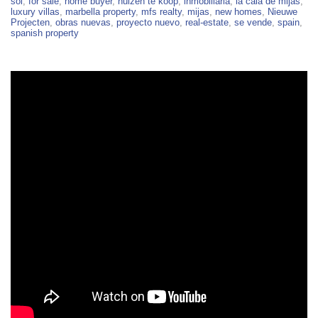
in
sol
,
for sale
,
home buyer
,
huizen te koop
,
inmobiliaria
,
la cala de mijas
,
Mijas
luxury villas
,
marbella property
,
mfs realty
,
mijas
,
new homes
,
Nieuwe
–
Projecten
,
obras nuevas
,
proyecto nuevo
,
real-estate
,
se vende
,
spain
,
Cerrado
spanish property
Hills