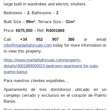
large built-in wardrobes and electric shutters.
Bedrooms –
3
, Bathrooms –
2
Built Size –
99m²
, Terrace Size –
31m²
Price:
€675,000
– Ref:
R4001869
Call
+34 952 907 386
or email
info@marbellaforsale.com
today for more information or
to view this property.
https://www.marbellaforsale.com/property-
details/40018690000/3-bedroom-apartment-for-sale-
puerto-banus
Para nuestros clientes españoles…
Apartamento de tres dormitorios ubicado en un
complejo cerrado y exclusivo en el corazón de Puerto
Banús.