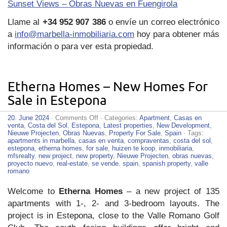
Sunset Views – Obras Nuevas en Fuengirola
Llame al
+34 952 907 386
o envíe un correo electrónico
a
info@marbella-inmobiliaria.com
hoy para obtener más
información o para ver esta propiedad.
Etherna Homes – New Homes For
Sale in Estepona
on
20. June 2024
·
Comments Off
· Categories:
Apartment
,
Casas en
Etherna
venta
,
Costa del Sol
,
Estepona
,
Latest properties
,
New Development
,
Homes
Nieuwe Projecten
,
Obras Nuevas
,
Property For Sale
,
Spain
· Tags:
–
apartments in marbella
,
casas en venta
,
compraventas
,
costa del sol
,
New
estepona
,
etherna homes
,
for sale
,
huizen te koop
,
inmobiliaria
,
Homes
mfsrealty
,
new project
,
new property
,
Nieuwe Projecten
,
obras nuevas
,
For
proyecto nuevo
,
real-estate
,
se vende
,
spain
,
spanish property
,
valle
Sale
romano
in
Estepona
Welcome to
Etherna Homes
– a new project of 135
apartments with 1-, 2- and 3-bedroom layouts. The
project is in Estepona, close to the Valle Romano Golf