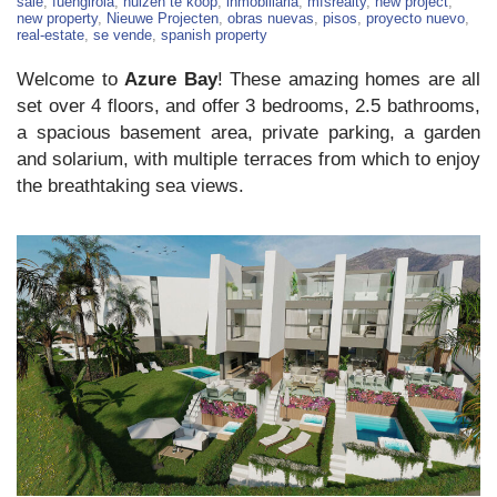
New
sale
,
fuengirola
,
huizen te koop
,
inmobiliaria
,
mfsrealty
,
new project
,
Property
new property
,
Nieuwe Projecten
,
obras nuevas
,
pisos
,
proyecto nuevo
,
For
real-estate
,
se vende
,
spanish property
Sale
in
Welcome to
Azure Bay
! These amazing homes are all
Fuengirola
set over 4 floors, and offer 3 bedrooms, 2.5 bathrooms,
a spacious basement area, private parking, a garden
and solarium, with multiple terraces from which to enjoy
the breathtaking sea views.