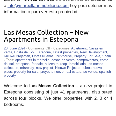
a
info@marbella-inmobiliaria.com
hoy para obtener más
información o para ver esta propiedad.
Las Mesas Collection – New
Apartments in Estepona
on
20. June 2024
·
Comments Off
· Categories:
Apartment
,
Casas en
Las
venta
,
Costa del Sol
,
Estepona
,
Latest properties
,
New Development
,
Mesas
Nieuwe Projecten
,
Obras Nuevas
,
Penthouse
,
Property For Sale
,
Spain
Collection
· Tags:
apartments in marbella
,
casas en venta
,
compraventas
,
costa
–
del sol
,
estepona
,
for sale
,
huizen te koop
,
inmobiliaria
,
las mesas
New
collection
,
mfsrealty
,
new project
,
Nieuwe Projecten
,
obras nuevas
,
Apartments
pisos
,
property for sale
,
proyecto nuevo
,
real-estate
,
se vende
,
spanish
in
property
Estepona
Welcome to
Las Mesas Collection
– a new project in
Estepona consisting of just 41 apartments, distributed
across four blocks. We offer properties with 2, 3 or 4
bedrooms.