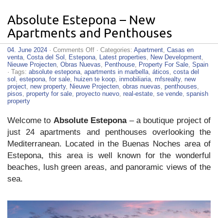
Absolute Estepona – New
Apartments and Penthouses
on
04. June 2024
·
Comments Off
· Categories:
Apartment
,
Casas en
Absolute
venta
,
Costa del Sol
,
Estepona
,
Latest properties
,
New Development
,
Estepona
Nieuwe Projecten
,
Obras Nuevas
,
Penthouse
,
Property For Sale
,
Spain
–
· Tags:
absolute estepona
,
apartments in marbella
,
áticos
,
costa del
New
sol
,
estepona
,
for sale
,
huizen te koop
,
inmobiliaria
,
mfsrealty
,
new
Apartments
project
,
new property
,
Nieuwe Projecten
,
obras nuevas
,
penthouses
,
and
pisos
,
property for sale
,
proyecto nuevo
,
real-estate
,
se vende
,
spanish
Penthouses
property
Welcome to
Absolute Estepona
– a boutique project of
just 24 apartments and penthouses overlooking the
Mediterranean. Located in the Buenas Noches area of
Estepona, this area is well known for the wonderful
beaches, lush green areas, and panoramic views of the
sea.