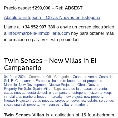
Precio desde:
€299,000
– Ref:
ABSEST
Absolute Estepona – Obras Nuevas en Estepona
Llame al
+34 952 907 386
o envíe un correo electrónico
a
info@marbella-inmobiliaria.com
hoy para obtener más
información o para ver esta propiedad.
Twin Senses – New Villas in El
Campanario
on
04. June 2024
·
Comments Off
· Categories:
Casas en venta
,
Costa del
Twin
Sol
,
El Campanario
,
Estepona
,
huizen te koop
,
Latest properties
,
Senses
Marbella
,
New Development
,
Nieuwe Projecten
,
Obras Nuevas
,
–
Property For Sale
,
Spain
,
Villa
· Tags:
casa de lujo
,
casas en venta
,
New
casas nuevas
,
costa del sol
,
el campanario
,
estepona
,
huizen te koop
,
Villas
inmobiliaria
,
marbella house
,
mfsrealty
,
new project
,
new property
,
in
Nieuwe Projecten
,
obras nuevas
,
proyecto nuevo
,
real-estate
,
se vende
,
El
spain
,
spanish property
,
twin senses
,
villas en marbella
Campanario
Twin Senses Villas
is a collection of 15 four-bedroom