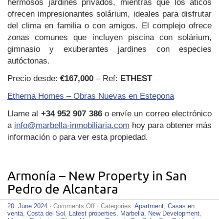
hermosos jardines privados, mientras que los áticos
ofrecen impresionantes solárium, ideales para disfrutar
del clima en familia o con amigos. El complejo ofrece
zonas comunes que incluyen piscina con solárium,
gimnasio y exuberantes jardines con especies
autóctonas.
Precio desde:
€167,000
– Ref:
ETHEST
Etherna Homes – Obras Nuevas en Estepona
Llame al
+34 952 907 386
o envíe un correo electrónico
a
info@marbella-inmobiliaria.com
hoy para obtener más
información o para ver esta propiedad.
Armonía – New Property in San
Pedro de Alcantara
on
20. June 2024
·
Comments Off
· Categories:
Apartment
,
Casas en
Armonía
venta
,
Costa del Sol
,
Latest properties
,
Marbella
,
New Development
,