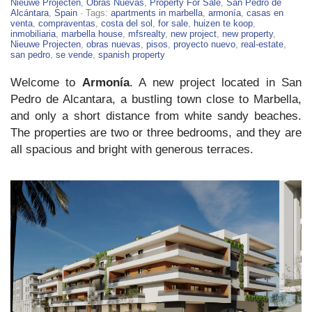
–
Nieuwe Projecten
,
Obras Nuevas
,
Property For Sale
,
San Pedro de
New
Alcántara
,
Spain
· Tags:
apartments in marbella
,
armonía
,
casas en
Property
venta
,
compraventas
,
costa del sol
,
for sale
,
huizen te koop
,
in
inmobiliaria
,
marbella house
,
mfsrealty
,
new project
,
new property
,
San
Nieuwe Projecten
,
obras nuevas
,
pisos
,
proyecto nuevo
,
real-estate
,
Pedro
san pedro
,
se vende
,
spanish property
de
Alcantara
Welcome to
Armonía
. A new project located in San
Pedro de Alcantara, a bustling town close to Marbella,
and only a short distance from white sandy beaches.
The properties are two or three bedrooms, and they are
all spacious and bright with generous terraces.