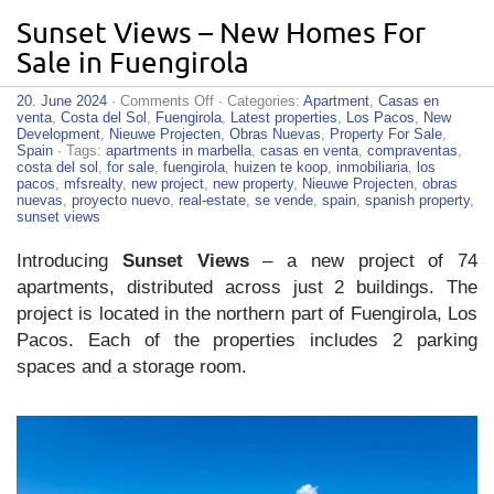
Sunset Views – New Homes For
Sale in Fuengirola
on
20. June 2024
·
Comments Off
· Categories:
Apartment
,
Casas en
Sunset
venta
,
Costa del Sol
,
Fuengirola
,
Latest properties
,
Los Pacos
,
New
Views
Development
,
Nieuwe Projecten
,
Obras Nuevas
,
Property For Sale
,
–
Spain
· Tags:
apartments in marbella
,
casas en venta
,
compraventas
,
New
costa del sol
,
for sale
,
fuengirola
,
huizen te koop
,
inmobiliaria
,
los
Homes
pacos
,
mfsrealty
,
new project
,
new property
,
Nieuwe Projecten
,
obras
For
nuevas
,
proyecto nuevo
,
real-estate
,
se vende
,
spain
,
spanish property
,
Sale
sunset views
in
Fuengirola
Introducing
Sunset Views
– a new project of 74
apartments, distributed across just 2 buildings. The
project is located in the northern part of Fuengirola, Los
Pacos. Each of the properties includes 2 parking
spaces and a storage room.