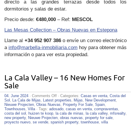
directo a las grandes terrazas desde todos los
dormitorios y salas de estar.
Precio desde:
€480,000
– Ref:
MESCOL
Las Mesas Collection – Obras Nuevas en Estepona
Llame al
+34 952 907 386
o envíe un correo electrónico
a
info@marbella-inmobiliaria.com
hoy para obtener más
información o para ver esta propiedad.
La Cala Valley – 16 New Homes For
Sale
on
04. June 2024
·
Comments Off
· Categories:
Casas en venta
,
Costa del
La
Sol
,
La Cala de Mijas
,
Latest properties
,
Mijas
,
New Development
,
Cala
Nieuwe Projecten
,
Obras Nuevas
,
Property For Sale
,
Spain
,
Valley
Townhouses
,
Villa
· Tags:
adosado
,
casas en venta
,
compraventas
,
–
costa del sol
,
huizen te koop
,
la cala de minas
,
la cala valley
,
mfsrealty
,
16
new property
,
Nieuwe Projecten
,
obras nuevas
,
property for sale
,
New
proyecto nuevo
,
se vende
,
spanish property
,
townhouse
,
villa
Homes
For