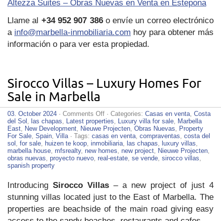
Altezza Suites – Obras Nuevas en Venta en Estepona
Llame al
+34 952 907 386
o envíe un correo electrónico
a
info@marbella-inmobiliaria.com
hoy para obtener más
información o para ver esta propiedad.
Sirocco Villas – Luxury Homes For
Sale in Marbella
on
03. October 2024
·
Comments Off
· Categories:
Casas en venta
,
Costa
Sirocco
del Sol
,
las chapas
,
Latest properties
,
Luxury villa for sale
,
Marbella
Villas
East
,
New Development
,
Nieuwe Projecten
,
Obras Nuevas
,
Property
–
For Sale
,
Spain
,
Villa
· Tags:
casas en venta
,
compraventas
,
costa del
Luxury
sol
,
for sale
,
huizen te koop
,
inmobiliaria
,
las chapas
,
luxury villas
,
Homes
marbella house
,
mfsrealty
,
new homes
,
new project
,
Nieuwe Projecten
,
For
obras nuevas
,
proyecto nuevo
,
real-estate
,
se vende
,
sirocco villas
,
Sale
spanish property
in
Marbella
Introducing
Sirocco Villas
– a new project of just 4
stunning villas located just to the East of Marbella. The
properties are beachside of the main road giving easy
access to the sandy beaches, restaurants and cafes.