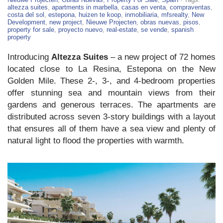
–
altezza suites
,
apartments in marbella
,
casas en venta
,
compraventas
,
New
costa del sol
,
estepona
,
huizen te koop
,
inmobiliaria
,
mfsrealty
,
New
Apartments
Development
,
new project
,
Nieuwe Projecten
,
obras nuevas
,
pisos
,
in
property for sale
,
proyecto nuevo
,
real-estate
,
se vende
,
spanish
Estepona
property
Introducing
Altezza Suites
– a new project of 72 homes
located close to La Resina, Estepona on the New
Golden Mile. These 2-, 3-, and 4-bedroom properties
offer stunning sea and mountain views from their
gardens and generous terraces. The apartments are
distributed across seven 3-story buildings with a layout
that ensures all of them have a sea view and plenty of
natural light to flood the properties with warmth.