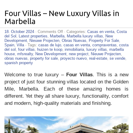
Four Villas – New Luxury Villas in
Marbella
on
18. October 2024
·
Comments Off
· Categories:
Casas en venta
,
Costa
Four
del Sol
,
Latest properties
,
Marbella
,
Marbella luxury villas
,
New
Villas
Development
,
Nieuwe Projecten
,
Obras Nuevas
,
Property For Sale
,
–
Spain
,
Villa
· Tags:
casas de lujo
,
casas en venta
,
compraventas
,
costa
New
del sol
,
four villas
,
huizen te koop
,
inmobiliaria
,
luxury villas
,
marbella
Luxury
house
,
mfsrealty
,
New Development
,
new project
,
Nieuwe Projecten
,
Villas
obras nuevas
,
property for sale
,
proyecto nuevo
,
real-estate
,
se vende
,
in
spanish property
Marbella
Welcome to true luxury –
Four Villas
. This is a new
project of just four stunning villas located on the Golden
Mile, Marbella. Each of these amazing homes is
different. Yet they all share luxury, functionality, comfort
and modern, high-quality materials and finishing.