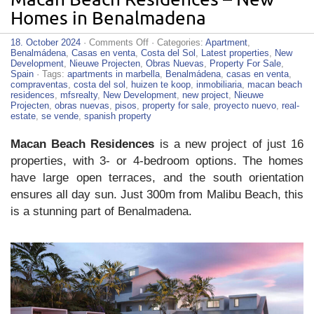
Homes in Benalmadena
on
18. October 2024
·
Comments Off
· Categories:
Apartment
,
Macan
Benalmádena
,
Casas en venta
,
Costa del Sol
,
Latest properties
,
New
Beach
Development
,
Nieuwe Projecten
,
Obras Nuevas
,
Property For Sale
,
Residences
Spain
· Tags:
apartments in marbella
,
Benalmádena
,
casas en venta
,
–
compraventas
,
costa del sol
,
huizen te koop
,
inmobiliaria
,
macan beach
New
residences
,
mfsrealty
,
New Development
,
new project
,
Nieuwe
Homes
Projecten
,
obras nuevas
,
pisos
,
property for sale
,
proyecto nuevo
,
real-
in
estate
,
se vende
,
spanish property
Benalmadena
Macan Beach Residences
is a new project of just 16
properties, with 3- or 4-bedroom options. The homes
have large open terraces, and the south orientation
ensures all day sun. Just 300m from Malibu Beach, this
is a stunning part of Benalmadena.