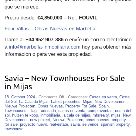
que se merece.
Precio desde:
€4,850,000
– Ref:
FOUVIL
Four Villas – Obras Nuevas en Marbella
Llame al
+34 952 907 386
o envíe un correo electrónico
a
info@marbella-inmobiliaria.com
hoy para obtener más
información o para ver esta propiedad.
Savia – New Townhouses For Sale
in Mijas
on
18. October 2024
·
Comments Off
· Categories:
Casas en venta
,
Costa
Savia
del Sol
,
La Cala de Mijas
,
Latest properties
,
Mijas
,
New Development
,
–
Nieuwe Projecten
,
Obras Nuevas
,
Property For Sale
,
Spain
,
New
Townhouses
· Tags:
adosada
,
casas en venta
,
compraventas
,
costa del
Townhouses
sol
,
huizen te koop
,
inmobiliaria
,
la cala de mijas
,
mfsrealty
,
mijas
,
New
For
Development
,
new project
,
Nieuwe Projecten
,
obras nuevas
,
property
Sale
for sale
,
proyecto nuevo
,
real-estate
,
savia
,
se vende
,
spanish property
,
in
townhouse
Mijas