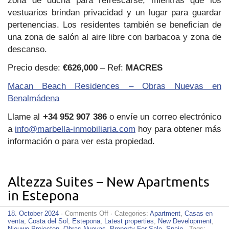
zona de ducha para refrescarse, mientras que los
vestuarios brindan privacidad y un lugar para guardar
pertenencias. Los residentes también se benefician de
una zona de salón al aire libre con barbacoa y zona de
descanso.
Precio desde:
€626,000
– Ref:
MACRES
Macan Beach Residences – Obras Nuevas en
Benalmádena
Llame al
+34 952 907 386
o envíe un correo electrónico
a
info@marbella-inmobiliaria.com
hoy para obtener más
información o para ver esta propiedad.
Altezza Suites – New Apartments
in Estepona
on
18. October 2024
·
Comments Off
· Categories:
Apartment
,
Casas en
Altezza
venta
,
Costa del Sol
,
Estepona
,
Latest properties
,
New Development
,
Suites
Nieuwe Projecten
,
Obras Nuevas
,
Property For Sale
,
Spain
· Tags: