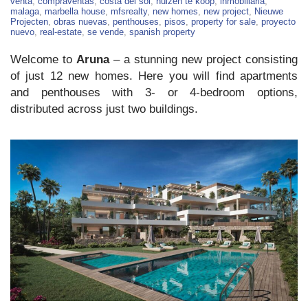
Homes
venta
,
compraventas
,
costa del sol
,
huizen te koop
,
inmobiliaria
,
For
malaga
,
marbella house
,
mfsrealty
,
new homes
,
new project
,
Nieuwe
Sale
Projecten
,
obras nuevas
,
penthouses
,
pisos
,
property for sale
,
proyecto
in
nuevo
,
real-estate
,
se vende
,
spanish property
Marbella
Welcome to
Aruna
– a stunning new project consisting
of just 12 new homes. Here you will find apartments
and penthouses with 3- or 4-bedroom options,
distributed across just two buildings.