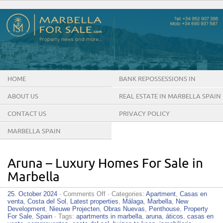
HOME
BANK REPOSSESSIONS IN
MARBELLA SPAIN
ABOUT US
REAL ESTATE IN MARBELLA SPAIN
CONTACT US
PRIVACY POLICY
MARBELLA SPAIN
Aruna – Luxury Homes For Sale in
Marbella
on
25. October 2024
·
Comments Off
· Categories:
Apartment
,
Casas en
Aruna
venta
,
Costa del Sol
,
Latest properties
,
Málaga
,
Marbella
,
New
–
Development
,
Nieuwe Projecten
,
Obras Nuevas
,
Penthouse
,
Property
Luxury
For Sale
,
Spain
· Tags:
apartments in marbella
,
aruna
,
áticos
,
casas en