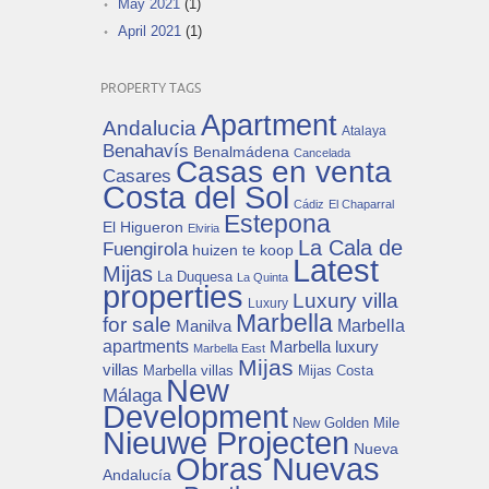
May 2021
(1)
April 2021
(1)
PROPERTY TAGS
Apartment
Andalucia
Atalaya
Benahavís
Benalmádena
Cancelada
Casas en venta
Casares
Costa del Sol
Cádiz
El Chaparral
Estepona
El Higueron
Elviria
La Cala de
Fuengirola
huizen te koop
Latest
Mijas
La Duquesa
La Quinta
properties
Luxury villa
Luxury
Marbella
for sale
Manilva
Marbella
apartments
Marbella luxury
Marbella East
Mijas
villas
Mijas Costa
Marbella villas
New
Málaga
Development
New Golden Mile
Nieuwe Projecten
Nueva
Obras Nuevas
Andalucía