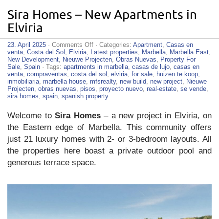
Sira Homes – New Apartments in
Elviria
on
23. April 2025
·
Comments Off
· Categories:
Apartment
,
Casas en
Sira
venta
,
Costa del Sol
,
Elviria
,
Latest properties
,
Marbella
,
Marbella East
,
Homes
New Development
,
Nieuwe Projecten
,
Obras Nuevas
,
Property For
–
Sale
,
Spain
· Tags:
apartments in marbella
,
casas de lujo
,
casas en
New
venta
,
compraventas
,
costa del sol
,
elviria
,
for sale
,
huizen te koop
,
Apartments
inmobiliaria
,
marbella house
,
mfsrealty
,
new build
,
new project
,
Nieuwe
in
Projecten
,
obras nuevas
,
pisos
,
proyecto nuevo
,
real-estate
,
se vende
,
Elviria
sira homes
,
spain
,
spanish property
Welcome to
Sira Homes
– a new project in Elviria, on
the Eastern edge of Marbella. This community offers
just 21 luxury homes with 2- or 3-bedroom layouts. All
the properties here boast a private outdoor pool and
generous terrace space.