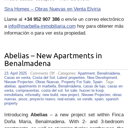
Sira Homes – Obras Nuevas en Venta Elviria
Llame al
+34 952 907 386
o envíe un correo electrónico
a
info@marbella-inmobiliaria.com
hoy para obtener más
información o para ver esta propiedad.
Abelias – New Apartments in
Benalmadena
on
23. April 2025
·
Comments Off
· Categories:
Apartment
,
Benalmádena
,
Abelias
Casas en venta
,
Costa del Sol
,
Latest properties
,
New Development
,
–
Nieuwe Projecten
,
Obras Nuevas
,
Property For Sale
,
Spain
· Tags:
New
abelias
,
apartments in marbella
,
Benalmádena
,
casas de lujo
,
casas en
Apartments
venta
,
compraventas
,
costa del sol
,
for sale
,
huizen te koop
,
in
inmobiliaria
,
mfsrealty
,
new build
,
new project
,
Nieuwe Projecten
,
obras
Benalmadena
nuevas
,
pisos
,
proyecto nuevo
,
real-estate
,
se vende
,
spain
,
spanish
property
Introducing
Abelias
– a new project set within Finca
Doña Maria, Benalmadena. With 2- and 3-bedroom