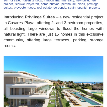
New
sol
,
for sale
,
huizen te koop
,
inmobiliaria
,
mfsrealty
,
new build
,
new
Apartments
project
,
Nieuwe Projecten
,
obras nuevas
,
penthouse
,
pisos
,
privilege
in
suites
,
proyecto nuevo
,
real-estate
,
se vende
,
spain
,
spanish property
Casares
Introducing
Privilege Suites
– a new residential project
in Casares Playa, offering 2- and 3-bedroom properties,
all boasting large windows to flood the homes with
natural light. There are just 15 homes in this exclusive
community, offering large terraces, parking, storage
rooms.