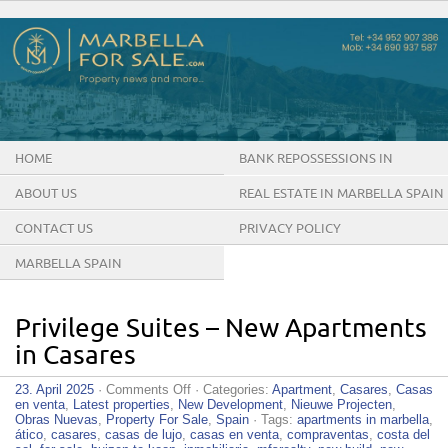
HOME
BANK REPOSSESSIONS IN
MARBELLA SPAIN
ABOUT US
REAL ESTATE IN MARBELLA SPAIN
CONTACT US
PRIVACY POLICY
MARBELLA SPAIN
Privilege Suites – New Apartments
in Casares
on
23. April 2025
·
Comments Off
· Categories:
Apartment
,
Casares
,
Casas
Privilege
en venta
,
Latest properties
,
New Development
,
Nieuwe Projecten
,
Suites
Obras Nuevas
,
Property For Sale
,
Spain
· Tags:
apartments in marbella
,
–
ático
,
casares
,
casas de lujo
,
casas en venta
,
compraventas
,
costa del