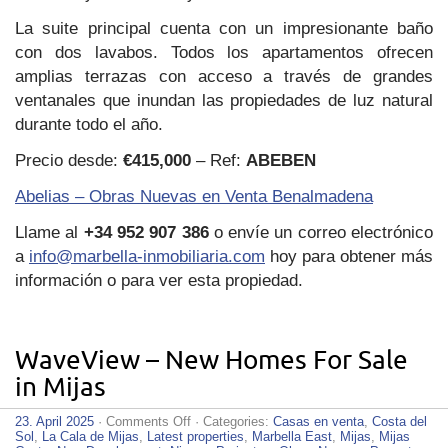
La suite principal cuenta con un impresionante baño
con dos lavabos. Todos los apartamentos ofrecen
amplias terrazas con acceso a través de grandes
ventanales que inundan las propiedades de luz natural
durante todo el año.
Precio desde:
€415,000
– Ref:
ABEBEN
Abelias – Obras Nuevas en Venta Benalmadena
Llame al
+34 952 907 386
o envíe un correo electrónico
a
info@marbella-inmobiliaria.com
hoy para obtener más
información o para ver esta propiedad.
WaveView – New Homes For Sale
in Mijas
on
23. April 2025
·
Comments Off
· Categories:
Casas en venta
,
Costa del
WaveView
Sol
,
La Cala de Mijas
,
Latest properties
,
Marbella East
,
Mijas
,
Mijas