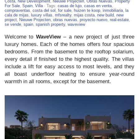
–
Costa
,
New Development
,
Nieuwe Projecten
,
Obras Nuevas
,
Property
New
For Sale
,
Spain
,
Villa
· Tags:
casas de lujo
,
casas en venta
,
Homes
compraventas
,
costa del sol
,
for sale
,
huizen te koop
,
inmobiliaria
,
la
For
cala de mijas
,
luxury villas
,
mfsrealty
,
mijas costa
,
new build
,
new
Sale
project
,
Nieuwe Projecten
,
obras nuevas
,
proyecto nuevo
,
real-estate
,
in
se vende
,
spain
,
spanish property
,
waveview
Mijas
Welcome to
WaveView
– a new project of just three
luxury homes. Each of the homes offers four spacious
bedrooms. From the basement to the rooftop solarium,
every detail if finished to the highest quality. The villas
include a lift for easy access to most levels, and they
all boast underfloor heating to ensure year-round
warmth in all rooms, except for the basement.