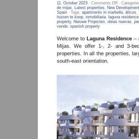
on
11. October 2023
·
Comments Off
· Categorie
Laguna
de mijas
,
Latest properties
,
New Developmen
Residence
Spain
· Tags:
apartments in marbella
,
áticos
,
–
huizen te koop
,
inmobiliaria
,
laguna residence
New
property
,
Nieuwe Projecten
,
obras nuevas
,
pe
Apartments
vende
,
spanish property
in
Fuengirola
Welcome to
Laguna Residence
– 
Mijas. We offer 1-, 2- and 3-be
properties. In all the properties, l
south-east orientation.