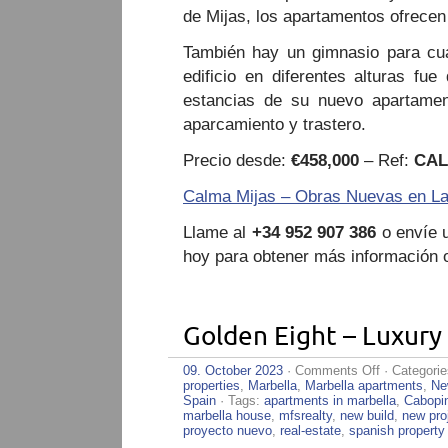
de Mijas, los apartamentos ofrecen 
También hay un gimnasio para cua
edificio en diferentes alturas fu
estancias de su nuevo apartamen
aparcamiento y trastero.
Precio desde:
€458,000
– Ref:
CAL
Calma Mijas – Obras Nuevas en La
Llame al
+34 952 907 386
o envíe u
hoy para obtener más información o
Golden Eight – Luxury
on
09. October 2023
·
Comments Off
· Categori
Golden
properties
,
Marbella
,
Marbella apartments
,
Ne
Eight
Spain
· Tags:
apartments in marbella
,
Cabopi
–
marbella house
,
mfsrealty
,
new build
,
new pro
Luxury
proyecto nuevo
,
real-estate
,
spanish property
Apartments