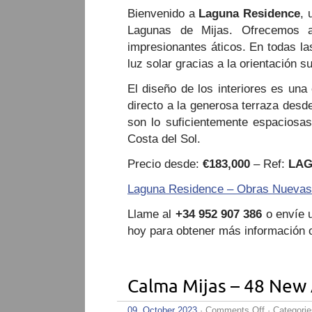
Bienvenido a
Laguna Residence
, 
Lagunas de Mijas. Ofrecemos a
impresionantes áticos. En todas la
luz solar gracias a la orientación s
El diseño de los interiores es una
directo a la generosa terraza desde
son lo suficientemente espaciosas 
Costa del Sol.
Precio desde:
€183,000
– Ref:
LA
Laguna Residence – Obras Nuevas 
Llame al
+34 952 907 386
o envíe u
hoy para obtener más información o
Calma Mijas – 48 New
on
09. October 2023
·
Comments Off
· Categori