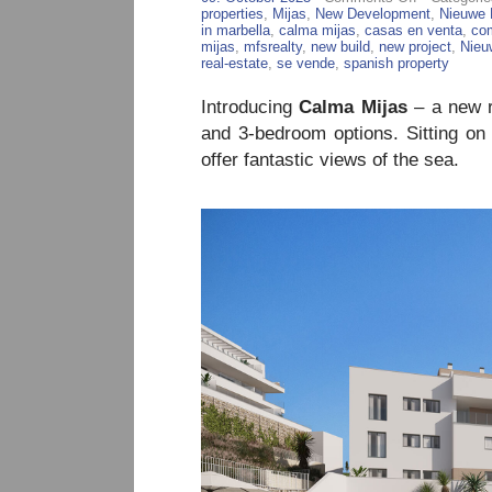
Calma
properties
,
Mijas
,
New Development
,
Nieuwe 
Mijas
in marbella
,
calma mijas
,
casas en venta
,
co
–
mijas
,
mfsrealty
,
new build
,
new project
,
Nieu
48
real-estate
,
se vende
,
spanish property
New
Apartments
Introducing
Calma Mijas
– a new r
For
Sale
and 3-bedroom options. Sitting on
offer fantastic views of the sea.