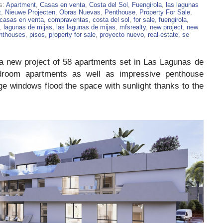
s:
Apartment
,
Casas en venta
,
Costa del Sol
,
Fuengirola
,
las lagunas
t
,
Nieuwe Projecten
,
Obras Nuevas
,
Penthouse
,
Property For Sale
,
casas en venta
,
compraventas
,
costa del sol
,
for sale
,
fuengirola
,
,
lagunas de mijas
,
las lagunas de mijas
,
mfsrealty
,
new project
,
new
nthouses
,
pisos
,
property for sale
,
proyecto nuevo
,
real-estate
,
se
a new project of 58 apartments set in Las Lagunas de
droom apartments as well as impressive penthouse
arge windows flood the space with sunlight thanks to the