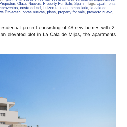
Projecten
,
Obras Nuevas
,
Property For Sale
,
Spain
· Tags:
apartments
mpraventas
,
costa del sol
,
huizen te koop
,
inmobiliaria
,
la cala de
we Projecten
,
obras nuevas
,
pisos
,
property for sale
,
proyecto nuevo
,
esidential project consisting of 48 new homes with 2-
 an elevated plot in La Cala de Mijas, the apartments