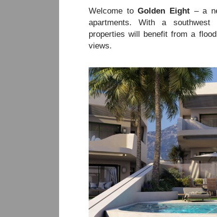
in
Welcome to
Golden Eight
– a ne
Cabopino
apartments. With a southwest o
properties will benefit from a floo
views.