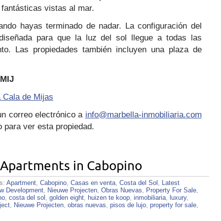
fantásticas vistas al mar.
ndo hayas terminado de nadar. La configuración del
e diseñada para que la luz del sol llegue a todas las
to. Las propiedades también incluyen una plaza de
MIJ
 Cala de Mijas
n correo electrónico a
info@marbella-inmobiliaria.com
 para ver esta propiedad.
 Apartments in Cabopino
es:
Apartment
,
Cabopino
,
Casas en venta
,
Costa del Sol
,
Latest
w Development
,
Nieuwe Projecten
,
Obras Nuevas
,
Property For Sale
,
no
,
costa del sol
,
golden eight
,
huizen te koop
,
inmobiliaria
,
luxury
,
ject
,
Nieuwe Projecten
,
obras nuevas
,
pisos de lujo
,
property for sale
,