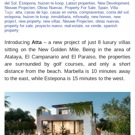
Atta
del Sol
,
Estepona
,
huizen te koop
,
Latest properties
,
New Development
,
–
Nieuwe Projecten
,
Obras Nuevas
,
Property For Sale
,
Spain
,
Villa
·
8
Tags:
atta
,
casas de lujo
,
casas en venta
,
compraventas
,
costa del sol
,
Luxury
estepona
,
huizen te koop
,
inmobiliaria
,
mfsrealty
,
new homes
,
new
Villas
project
,
new property
,
new villas
,
Nieuwe Projecten
,
obras nuevas
,
For
property for sale
,
proyecto nuevo
,
real-estate
,
se vende
,
spanish
Sale
property
in
Estepona
Introducing
Atta
– a new project of just 8 luxury villas
sitting on the New Golden Mile. Being in the area of
Atalaya, El Campanario and El Paraiso, the properties
are surrounded by golf courses, and only a short
distance from the beach. Marbella is 10 minutes away
to the east, while Estepona is 15 minutes to the west.