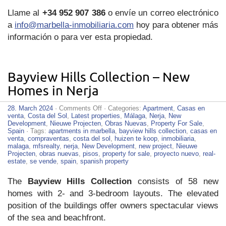
Llame al
+34 952 907 386
o envíe un correo electrónico
a
info@marbella-inmobiliaria.com
hoy para obtener más
información o para ver esta propiedad.
Bayview Hills Collection – New
Homes in Nerja
on
28. March 2024
·
Comments Off
· Categories:
Apartment
,
Casas en
Bayview
venta
,
Costa del Sol
,
Latest properties
,
Málaga
,
Nerja
,
New
Hills
Development
,
Nieuwe Projecten
,
Obras Nuevas
,
Property For Sale
,
Collection
Spain
· Tags:
apartments in marbella
,
bayview hills collection
,
casas en
–
venta
,
compraventas
,
costa del sol
,
huizen te koop
,
inmobiliaria
,
New
malaga
,
mfsrealty
,
nerja
,
New Development
,
new project
,
Nieuwe
Homes
Projecten
,
obras nuevas
,
pisos
,
property for sale
,
proyecto nuevo
,
real-
in
estate
,
se vende
,
spain
,
spanish property
Nerja
The
Bayview Hills Collection
consists of 58 new
homes with 2- and 3-bedroom layouts. The elevated
position of the buildings offer owners spectacular views
of the sea and beachfront.