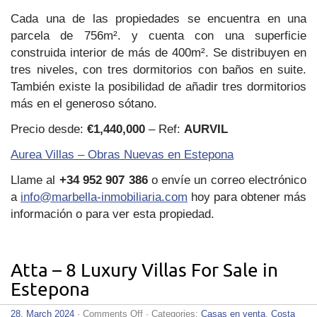
Cada una de las propiedades se encuentra en una
parcela de 756m². y cuenta con una superficie
construida interior de más de 400m². Se distribuyen en
tres niveles, con tres dormitorios con baños en suite.
También existe la posibilidad de añadir tres dormitorios
más en el generoso sótano.
Precio desde:
€1,440,000
– Ref:
AURVIL
Aurea Villas – Obras Nuevas en Estepona
Llame al
+34 952 907 386
o envíe un correo electrónico
a
info@marbella-inmobiliaria.com
hoy para obtener más
información o para ver esta propiedad.
Atta – 8 Luxury Villas For Sale in
Estepona
on
28. March 2024
·
Comments Off
· Categories:
Casas en venta
,
Costa