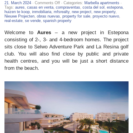
on
21. March 2024
·
Comments Off
· Categories:
Marbella apartments
·
Aures
Tags:
aures
,
casas en venta
,
compraventas
,
costa del sol
,
estepona
,
–
huizen te koop
,
inmobiliaria
,
mfsrealty
,
new project
,
new property
,
New
Nieuwe Projecten
,
obras nuevas
,
property for sale
,
proyecto nuevo
,
Apartments
real-estate
,
se vende
,
spanish property
For
Sale
Welcome to
Aures
– a new project in Estepona
in
Estepona
consisting of 2-, 3- and 4-bedroom homes. The project
sits close to Selwo Adventure Park and La Resina golf
club. You will also find close by public and private
health centres, and you will be just a short distance
from the beach.