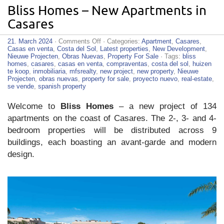
Bliss Homes – New Apartments in
Casares
on
21. March 2024
·
Comments Off
· Categories:
Apartment
,
Casares
,
Bliss
Casas en venta
,
Costa del Sol
,
Latest properties
,
New Development
,
Homes
Nieuwe Projecten
,
Obras Nuevas
,
Property For Sale
· Tags:
bliss
–
homes
,
casares
,
casas en venta
,
compraventas
,
costa del sol
,
huizen
New
te koop
,
inmobiliaria
,
mfsrealty
,
new project
,
new property
,
Nieuwe
Apartments
Projecten
,
obras nuevas
,
property for sale
,
proyecto nuevo
,
real-estate
,
in
se vende
,
spanish property
Casares
Welcome to
Bliss Homes
– a new project of 134
apartments on the coast of Casares. The 2-, 3- and 4-
bedroom properties will be distributed across 9
buildings, each boasting an avant-garde and modern
design.