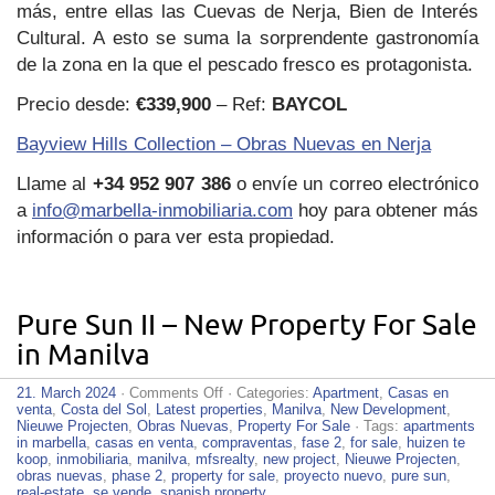
más, entre ellas las Cuevas de Nerja, Bien de Interés
Cultural. A esto se suma la sorprendente gastronomía
de la zona en la que el pescado fresco es protagonista.
Precio desde:
€339,900
– Ref:
BAYCOL
Bayview Hills Collection – Obras Nuevas en Nerja
Llame al
+34 952 907 386
o envíe un correo electrónico
a
info@marbella-inmobiliaria.com
hoy para obtener más
información o para ver esta propiedad.
Pure Sun II – New Property For Sale
in Manilva
on
21. March 2024
·
Comments Off
· Categories:
Apartment
,
Casas en
Pure
venta
,
Costa del Sol
,
Latest properties
,
Manilva
,
New Development
,
Sun
Nieuwe Projecten
,
Obras Nuevas
,
Property For Sale
· Tags:
apartments
II
in marbella
,
casas en venta
,
compraventas
,
fase 2
,
for sale
,
huizen te
–
koop
,
inmobiliaria
,
manilva
,
mfsrealty
,
new project
,
Nieuwe Projecten
,
New
obras nuevas
,
phase 2
,
property for sale
,
proyecto nuevo
,
pure sun
,
Property
real-estate
,
se vende
,
spanish property