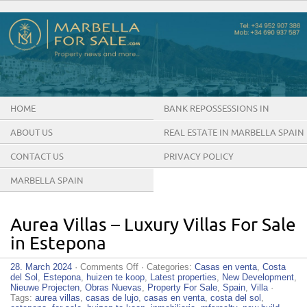
HOME
BANK REPOSSESSIONS IN
MARBELLA SPAIN
ABOUT US
REAL ESTATE IN MARBELLA SPAIN
CONTACT US
PRIVACY POLICY
MARBELLA SPAIN
Aurea Villas – Luxury Villas For Sale
in Estepona
on
28. March 2024
·
Comments Off
· Categories:
Casas en venta
,
Costa
Aurea
del Sol
,
Estepona
,
huizen te koop
,
Latest properties
,
New Development
,
Villas
Nieuwe Projecten
,
Obras Nuevas
,
Property For Sale
,
Spain
,
Villa
·
–
Tags:
aurea villas
,
casas de lujo
,
casas en venta
,
costa del sol
,