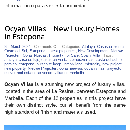
información o para ver esta propiedad.
Ocyan Villas – New Luxury Homes
in Estepona
on
28. March 2024
·
Comments Off
· Categories:
Atalaya
,
Casas en venta
,
Ocyan
Costa del Sol
,
Estepona
,
Latest properties
,
New Development
,
Nieuwe
Villas
Projecten
,
Obras Nuevas
,
Property For Sale
,
Spain
,
Villa
· Tags:
–
atalaya
,
casa de lujo
,
casas en venta
,
compraventas
,
costa del sol
,
el
New
paraiso
,
estepona
,
huizen te koop
,
inmobiliaria
,
mfsrealty
,
new project
,
Luxury
new property
,
Nieuwe Projecten
,
obras nuevas
,
ocyan villas
,
proyecto
Homes
nuevo
,
real-estate
,
se vende
,
villas en marbella
in
Estepona
Ocyan Villas
is a stunning new project of luxury villas,
located in the area of La Resina, between Estepona and
Marbella. Each of the 12 properties in this project have
their own distinct style, but all benefit from the same
high standard of finish and materials used.