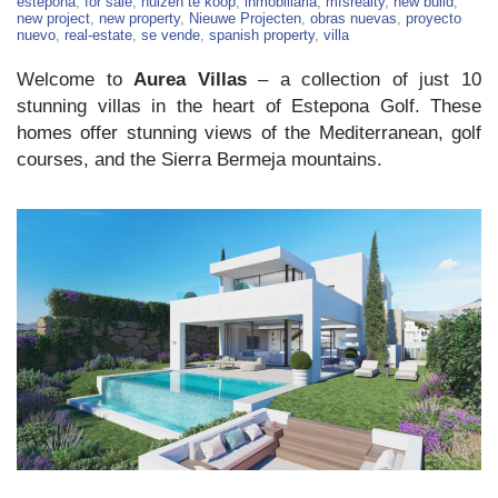
Luxury
estepona
,
for sale
,
huizen te koop
,
inmobiliaria
,
mfsrealty
,
new build
,
Villas
new project
,
new property
,
Nieuwe Projecten
,
obras nuevas
,
proyecto
For
nuevo
,
real-estate
,
se vende
,
spanish property
,
villa
Sale
in
Welcome to
Aurea Villas
– a collection of just 10
Estepona
stunning villas in the heart of Estepona Golf. These
homes offer stunning views of the Mediterranean, golf
courses, and the Sierra Bermeja mountains.