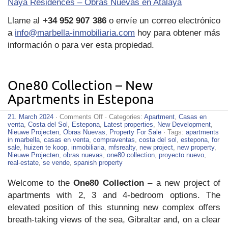
Naya Residences – Obras Nuevas en Atalaya
Llame al
+34 952 907 386
o envíe un correo electrónico
a
info@marbella-inmobiliaria.com
hoy para obtener más
información o para ver esta propiedad.
One80 Collection – New
Apartments in Estepona
on
21. March 2024
·
Comments Off
· Categories:
Apartment
,
Casas en
One80
venta
,
Costa del Sol
,
Estepona
,
Latest properties
,
New Development
,
Collection
Nieuwe Projecten
,
Obras Nuevas
,
Property For Sale
· Tags:
apartments
–
in marbella
,
casas en venta
,
compraventas
,
costa del sol
,
estepona
,
for
New
sale
,
huizen te koop
,
inmobiliaria
,
mfsrealty
,
new project
,
new property
,
Apartments
Nieuwe Projecten
,
obras nuevas
,
one80 collection
,
proyecto nuevo
,
in
real-estate
,
se vende
,
spanish property
Estepona
Welcome to the
One80 Collection
– a new project of
apartments with 2, 3 and 4-bedroom options. The
elevated position of this stunning new complex offers
breath-taking views of the sea, Gibraltar and, on a clear