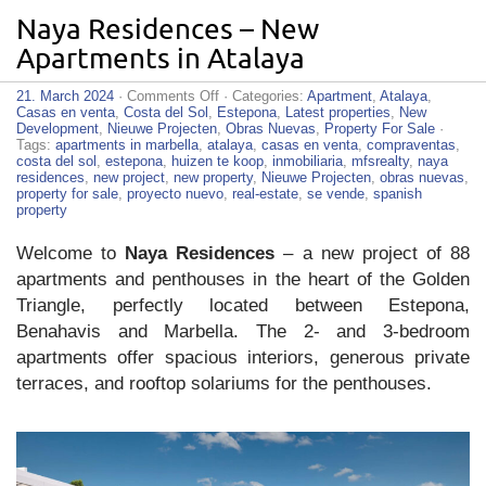
Naya Residences – New
Apartments in Atalaya
on
21. March 2024
·
Comments Off
· Categories:
Apartment
,
Atalaya
,
Naya
Casas en venta
,
Costa del Sol
,
Estepona
,
Latest properties
,
New
Residences
Development
,
Nieuwe Projecten
,
Obras Nuevas
,
Property For Sale
·
–
Tags:
apartments in marbella
,
atalaya
,
casas en venta
,
compraventas
,
New
costa del sol
,
estepona
,
huizen te koop
,
inmobiliaria
,
mfsrealty
,
naya
Apartments
residences
,
new project
,
new property
,
Nieuwe Projecten
,
obras nuevas
,
in
property for sale
,
proyecto nuevo
,
real-estate
,
se vende
,
spanish
Atalaya
property
Welcome to
Naya Residences
– a new project of 88
apartments and penthouses in the heart of the Golden
Triangle, perfectly located between Estepona,
Benahavis and Marbella. The 2- and 3-bedroom
apartments offer spacious interiors, generous private
terraces, and rooftop solariums for the penthouses.