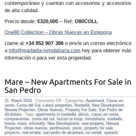
contemporáneo y cuentan con accesorios y accesorios
de alta calidad.
Precio desde:
€320,000
– Ref:
O80COLL
One80 Collection – Obras Nuevas en Estepona
Llame al
+34 952 907 386
o envíe un correo electrónico
a
info@marbella-inmobiliaria.com
hoy para obtener más
información o para ver esta propiedad.
Mare – New Apartments For Sale in
San Pedro
on
21. March 2024
·
Comments Off
· Categories:
Apartment
,
Casas en
Mare
venta
,
Costa del Sol
,
Latest properties
,
Marbella
,
New Development
,
–
Nieuwe Projecten
,
Obras Nuevas
,
Property For Sale
,
San Pedro de
New
Alcántara
· Tags:
apartments in marbella
,
áticos
,
casas en venta
,
Apartments
compraventas
,
costa del sol
,
huizen te koop
,
inmobiliaria
,
marbella
For
house
,
mare
,
mfsrealty
,
New Development
,
new property
,
Nieuwe
Sale
Projecten
,
obras nuevas
,
penthouses
,
pisos
,
property for sale
,
in
proyecto
,
real-estate
,
san pedro de alcantara
,
se vende
,
spanish