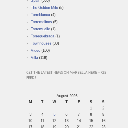
Spain
(365)
The Golden Mile
(5)
Torreblanca
(4)
Torremolinos
(5)
Torremuelle
(1)
Torrequebrada
(1)
Townhouses
(33)
Video
(100)
Villa
(119)
GET THE LATEST NEWS ON MARBELLA HERE – RSS
FEEDS
August 2026
M
T
W
T
F
S
S
1
2
3
4
5
6
7
8
9
10
11
12
13
14
15
16
17
18
19
20
21
22
23