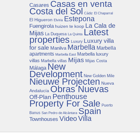
Casas en venta
Casares
Costa del Sol
Cádiz
El Chaparral
Estepona
El Higueron
Elviria
La Cala de
Fuengirola
huizen te koop
Latest
Mijas
La Duquesa
La Quinta
properties
Luxury villa
Luxury
Marbella
for sale
Manilva
Marbella
apartments
Marbella luxury
Marbella East
Mijas
villas
Mijas Costa
Marbella villas
New
Málaga
Development
New Golden Mile
Nieuwe Projecten
Nueva
Obras Nuevas
Andalucía
Penthouse
Off-Plan
Property For Sale
Puerto
Spain
Banus
San Pedro de Alcántara
Villa
Video
Townhouses