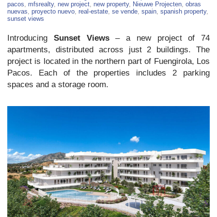
Homes
pacos
,
mfsrealty
,
new project
,
new property
,
Nieuwe Projecten
,
obras
For
nuevas
,
proyecto nuevo
,
real-estate
,
se vende
,
spain
,
spanish property
,
Sale
sunset views
in
Fuengirola
Introducing
Sunset Views
– a new project of 74
apartments, distributed across just 2 buildings. The
project is located in the northern part of Fuengirola, Los
Pacos. Each of the properties includes 2 parking
spaces and a storage room.