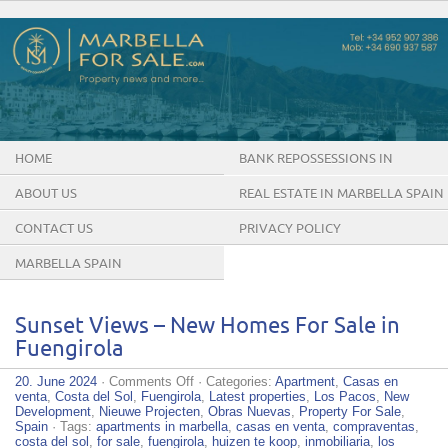
HOME
BANK REPOSSESSIONS IN
MARBELLA SPAIN
ABOUT US
REAL ESTATE IN MARBELLA SPAIN
CONTACT US
PRIVACY POLICY
MARBELLA SPAIN
Sunset Views – New Homes For Sale in
Fuengirola
on
20. June 2024
·
Comments Off
· Categories:
Apartment
,
Casas en
Sunset
venta
,
Costa del Sol
,
Fuengirola
,
Latest properties
,
Los Pacos
,
New
Views
Development
,
Nieuwe Projecten
,
Obras Nuevas
,
Property For Sale
,
–
Spain
· Tags:
apartments in marbella
,
casas en venta
,
compraventas
,
New
costa del sol
,
for sale
,
fuengirola
,
huizen te koop
,
inmobiliaria
,
los