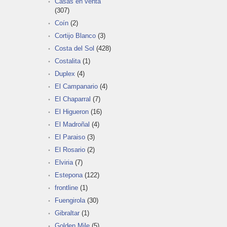
Casas en venta
(307)
Coín
(2)
Cortijo Blanco
(3)
Costa del Sol
(428)
Costalita
(1)
Duplex
(4)
El Campanario
(4)
El Chaparral
(7)
El Higueron
(16)
El Madroñal
(4)
El Paraiso
(3)
El Rosario
(2)
Elviria
(7)
Estepona
(122)
frontline
(1)
Fuengirola
(30)
Gibraltar
(1)
Golden Mile
(5)