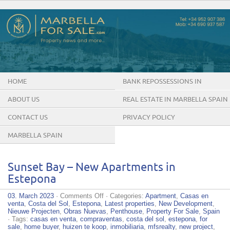
HOME
BANK REPOSSESSIONS IN
MARBELLA SPAIN
ABOUT US
REAL ESTATE IN MARBELLA SPAIN
CONTACT US
PRIVACY POLICY
MARBELLA SPAIN
Sunset Bay – New Apartments in
Estepona
on
03. March 2023
·
Comments Off
· Categories:
Apartment
,
Casas en
Sunset
venta
,
Costa del Sol
,
Estepona
,
Latest properties
,
New Development
,
Bay
Nieuwe Projecten
,
Obras Nuevas
,
Penthouse
,
Property For Sale
,
Spain
–
· Tags:
casas en venta
,
compraventas
,
costa del sol
,
estepona
,
for
New
sale
,
home buyer
,
huizen te koop
,
inmobiliaria
,
mfsrealty
,
new project
,