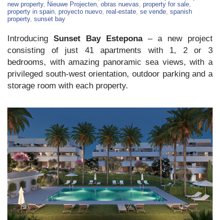
Apartments
new property
,
Nieuwe Projecten
,
obras nuevas
,
property for sale
,
in
property in spain
,
proyecto nuevo
,
real-estate
,
se vende
,
spanish
Estepona
property
,
sunset bay
Introducing
Sunset Bay Estepona
– a new project
consisting of just 41 apartments with 1, 2 or 3
bedrooms, with amazing panoramic sea views, with a
privileged south-west orientation, outdoor parking and a
storage room with each property.