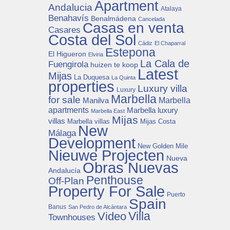
Apartment
Andalucia
Atalaya
Benahavís
Benalmádena
Cancelada
Casas en venta
Casares
Costa del Sol
Cádiz
El Chaparral
Estepona
El Higueron
Elviria
La Cala de
Fuengirola
huizen te koop
Latest
Mijas
La Duquesa
La Quinta
properties
Luxury villa
Luxury
Marbella
for sale
Manilva
Marbella
apartments
Marbella luxury
Marbella East
Mijas
villas
Mijas Costa
Marbella villas
New
Málaga
Development
New Golden Mile
Nieuwe Projecten
Nueva
Obras Nuevas
Andalucía
Penthouse
Off-Plan
Property For Sale
Puerto
Spain
Banus
San Pedro de Alcántara
Villa
Video
Townhouses