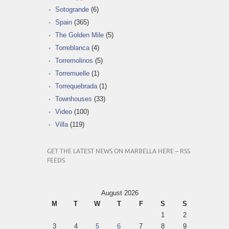
Sotogrande
(6)
Spain
(365)
The Golden Mile
(5)
Torreblanca
(4)
Torremolinos
(5)
Torremuelle
(1)
Torrequebrada
(1)
Townhouses
(33)
Video
(100)
Villa
(119)
GET THE LATEST NEWS ON MARBELLA HERE – RSS
FEEDS
August 2026
M
T
W
T
F
S
S
1
2
3
4
5
6
7
8
9