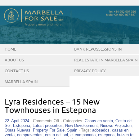
HOME
BANK REPOSSESSIONS IN
MARBELLA SPAIN
ABOUT US
REAL ESTATE IN MARBELLA SPAIN
CONTACT US
PRIVACY POLICY
MARBELLA SPAIN
Lyra Residences – 15 New
Townhouses in Estepona
on
22. April 2024
·
Comments Off
· Categories:
Casas en venta
,
Costa del
Lyra
Sol
,
Estepona
,
Latest properties
,
New Development
,
Nieuwe Projecten
,
Residences
Obras Nuevas
,
Property For Sale
,
Spain
· Tags:
adosados
,
casas en
–
venta
,
compraventas
,
costa del sol
,
el campanario
,
estepona
,
huizen te