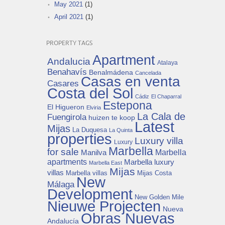
May 2021
(1)
April 2021
(1)
PROPERTY TAGS
Apartment
Andalucia
Atalaya
Benahavís
Benalmádena
Cancelada
Casas en venta
Casares
Costa del Sol
Cádiz
El Chaparral
Estepona
El Higueron
Elviria
La Cala de
Fuengirola
huizen te koop
Latest
Mijas
La Duquesa
La Quinta
properties
Luxury villa
Luxury
Marbella
for sale
Manilva
Marbella
apartments
Marbella luxury
Marbella East
Mijas
villas
Mijas Costa
Marbella villas
New
Málaga
Development
New Golden Mile
Nieuwe Projecten
Nueva
Obras Nuevas
Andalucía