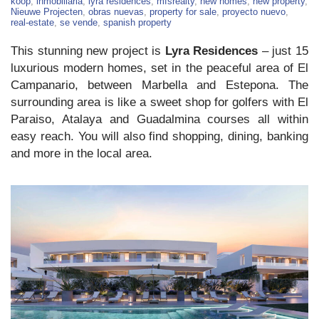
15
koop
,
inmobiliaria
,
lyra residences
,
mfsrealty
,
new homes
,
new property
,
New
Nieuwe Projecten
,
obras nuevas
,
property for sale
,
proyecto nuevo
,
Townhouses
real-estate
,
se vende
,
spanish property
in
Estepona
This stunning new project is
Lyra Residences
– just 15
luxurious modern homes, set in the peaceful area of El
Campanario, between Marbella and Estepona. The
surrounding area is like a sweet shop for golfers with El
Paraiso, Atalaya and Guadalmina courses all within
easy reach. You will also find shopping, dining, banking
and more in the local area.