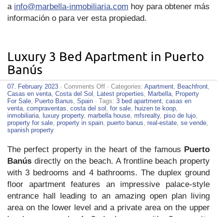
a
info@marbella-inmobiliaria.com
hoy para obtener más
información o para ver esta propiedad.
Luxury 3 Bed Apartment in Puerto
Banús
on
07. February 2023
·
Comments Off
· Categories:
Apartment
,
Beachfront
,
Luxury
Casas en venta
,
Costa del Sol
,
Latest properties
,
Marbella
,
Property
3
For Sale
,
Puerto Banus
,
Spain
· Tags:
3 bed apartment
,
casas en
Bed
venta
,
compraventas
,
costa del sol
,
for sale
,
huizen te koop
,
Apartment
inmobiliaria
,
luxury property
,
marbella house
,
mfsrealty
,
piso de lujo
,
in
property for sale
,
property in spain
,
puerto banus
,
real-estate
,
se vende
,
Puerto
spanish property
Banús
The perfect property in the heart of the famous
Puerto
Banús
directly on the beach. A frontline beach property
with 3 bedrooms and 4 bathrooms. The duplex ground
floor apartment features an impressive palace-style
entrance hall leading to an amazing open plan living
area on the lower level and a private area on the upper