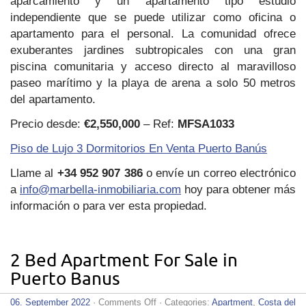
aparcamiento y un apartamento tipo estudio
independiente que se puede utilizar como oficina o
apartamento para el personal. La comunidad ofrece
exuberantes jardines subtropicales con una gran
piscina comunitaria y acceso directo al maravilloso
paseo marítimo y la playa de arena a solo 50 metros
del apartamento.
Precio desde:
€2,550,000
– Ref:
MFSA1033
Piso de Lujo 3 Dormitorios En Venta Puerto Banús
Llame al
+34 952 907 386
o envíe un correo electrónico
a
info@marbella-inmobiliaria.com
hoy para obtener más
información o para ver esta propiedad.
2 Bed Apartment For Sale in
Puerto Banus
on
06. September 2022
·
Comments Off
· Categories:
Apartment
,
Costa del