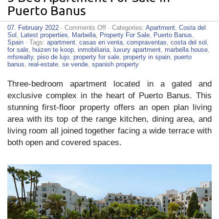
Puerto Banus
on
07. February 2022
·
Comments Off
· Categories:
Apartment
,
Costa del
3
Sol
,
Latest properties
,
Marbella
,
Property For Sale
,
Puerto Banus
,
Bed
Spain
· Tags:
apartment
,
casas en venta
,
compraventas
,
costa del sol
,
Apartment
for sale
,
huizen te koop
,
inmobiliaria
,
luxury apartment
,
marbella house
,
For
mfsrealty
,
piso de lujo
,
property for sale
,
property in spain
,
puerto
Sale
banus
,
real-estate
,
se vende
,
spanish property
in
Puerto
Three-bedroom apartment located in a gated and
Banus
exclusive complex in the heart of Puerto Banus. This
stunning first-floor property offers an open plan living
area with its top of the range kitchen, dining area, and
living room all joined together facing a wide terrace with
both open and covered spaces.