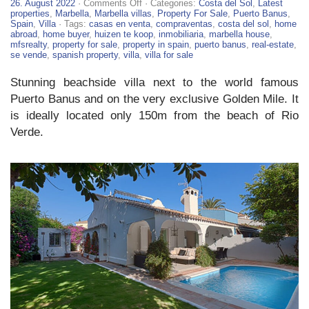
on
26. August 2022
·
Comments Off
· Categories:
Costa del Sol
,
Latest
4
properties
,
Marbella
,
Marbella villas
,
Property For Sale
,
Puerto Banus
,
Bed
Spain
,
Villa
· Tags:
casas en venta
,
compraventas
,
costa del sol
,
home
Villa
abroad
,
home buyer
,
huizen te koop
,
inmobiliaria
,
marbella house
,
For
mfsrealty
,
property for sale
,
property in spain
,
puerto banus
,
real-estate
,
Sale
se vende
,
spanish property
,
villa
,
villa for sale
in
Puerto
Stunning beachside villa next to the world famous
Banus
Puerto Banus and on the very exclusive Golden Mile. It
is ideally located only 150m from the beach of Rio
Verde.