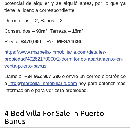
potencial de alquiler y se alquiló antes, por lo que ya
tiene la licencia correspondiente.
Dormitorios –
2
, Baños –
2
Construidos –
90m²
, Terraza –
15m²
Precio:
€470,000
– Ref:
MFSA1636
https://www.marbella-inmobiliaria.com/detalles-
propiedad/40262170000/2-dormitorios-apartamento-en-
venta-puerto-banus
Llame al
+34 952 907 386
o envíe un correo electrónico
a
info@marbella-inmobiliaria.com
hoy para obtener más
información o para ver esta propiedad.
4 Bed Villa For Sale in Puerto
Banus