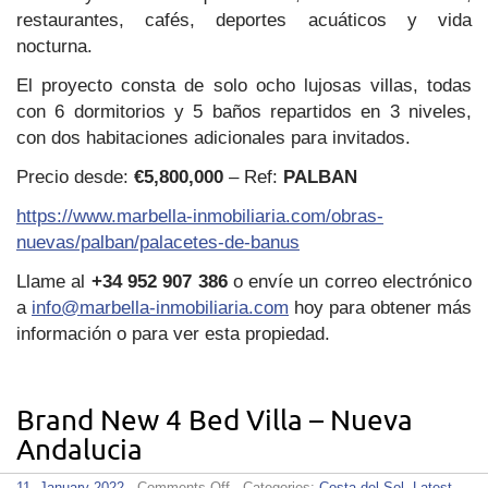
restaurantes, cafés, deportes acuáticos y vida
nocturna.
El proyecto consta de solo ocho lujosas villas, todas
con 6 dormitorios y 5 baños repartidos en 3 niveles,
con dos habitaciones adicionales para invitados.
Precio desde:
€5,800,000
– Ref:
PALBAN
https://www.marbella-inmobiliaria.com/obras-
nuevas/palban/palacetes-de-banus
Llame al
+34 952 907 386
o envíe un correo electrónico
a
info@marbella-inmobiliaria.com
hoy para obtener más
información o para ver esta propiedad.
Brand New 4 Bed Villa – Nueva
Andalucia
on
11. January 2022
·
Comments Off
· Categories:
Costa del Sol
,
Latest