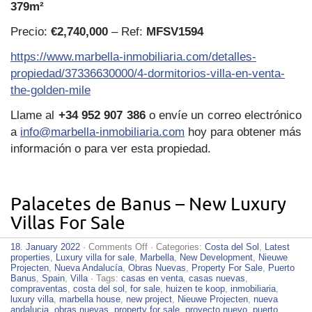
379m²
Precio:
€2,740,000
– Ref:
MFSV1594
https://www.marbella-inmobiliaria.com/detalles-
propiedad/37336630000/4-dormitorios-villa-en-venta-
the-golden-mile
Llame al
+34 952 907 386
o envíe un correo electrónico
a
info@marbella-inmobiliaria.com
hoy para obtener más
información o para ver esta propiedad.
Palacetes de Banus – New Luxury
Villas For Sale
on
18. January 2022
·
Comments Off
· Categories:
Costa del Sol
,
Latest
Palacetes
properties
,
Luxury villa for sale
,
Marbella
,
New Development
,
Nieuwe
de
Projecten
,
Nueva Andalucía
,
Obras Nuevas
,
Property For Sale
,
Puerto
Banus
Banus
,
Spain
,
Villa
· Tags:
casas en venta
,
casas nuevas
,
–
compraventas
,
costa del sol
,
for sale
,
huizen te koop
,
inmobiliaria
,
New
luxury villa
,
marbella house
,
new project
,
Nieuwe Projecten
,
nueva
Luxury
andalucia
,
obras nuevas
,
property for sale
,
proyecto nuevo
,
puerto