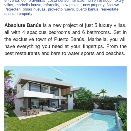
Luxury
en venta
,
compraventas
,
costa del sol
,
for sale
,
huizen te koop
,
luxury
Villas
villas
,
marbella house
,
mfsrealty
,
new project
,
new property
,
Nieuwe
in
Projecten
,
obras nuevas
,
proyecto nuevo
,
puerto banus
,
real-estate
,
Puerto
spanish property
Banús
Absolute Banús
is a new project of just 5 luxury villas,
all with 4 spacious bedrooms and 6 bathrooms. Set in
the exclusive town of Puerto Banús, Marbella, you will
have everything you need at your fingertips. From the
best restaurants and bars to water sports and beaches.