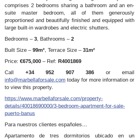
comprises 2 bedrooms sharing a bathroom and an en-
suite master bedroom, all of them generously
proportioned and beautifully finished and equipped with
large built-in wardrobes and electric shutters.
Bedrooms –
3
, Bathrooms –
2
Built Size –
99m²
, Terrace Size –
31m²
Price:
€675,000
– Ref:
R4001869
Call
+34 952 907 386
or email
info@marbellaforsale.com
today for more information or
to view this property.
https://www.marbellaforsale.com/property-
details/40018690000/3-bedroom-apartment-for-sale-
puerto-banus
Para nuestros clientes españoles…
Apartamento de tres dormitorios ubicado en un