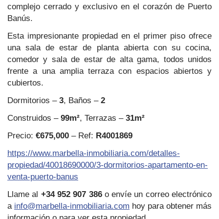
complejo cerrado y exclusivo en el corazón de Puerto
Banús.
Esta impresionante propiedad en el primer piso ofrece
una sala de estar de planta abierta con su cocina,
comedor y sala de estar de alta gama, todos unidos
frente a una amplia terraza con espacios abiertos y
cubiertos.
Dormitorios –
3
, Baños –
2
Construidos –
99m²
, Terrazas –
31m²
Precio:
€675,000
– Ref:
R4001869
https://www.marbella-inmobiliaria.com/detalles-
propiedad/40018690000/3-dormitorios-apartamento-en-
venta-puerto-banus
Llame al
+34 952 907 386
o envíe un correo electrónico
a
info@marbella-inmobiliaria.com
hoy para obtener más
información o para ver esta propiedad.