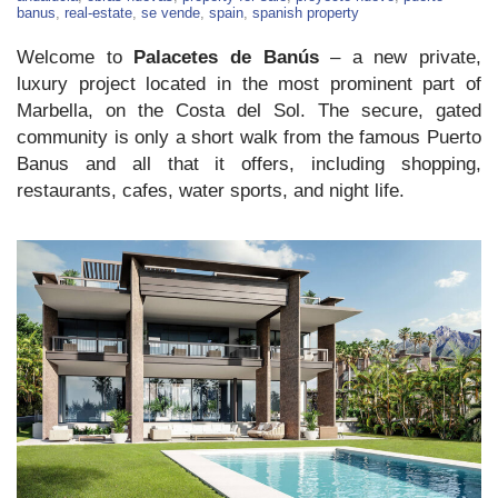
Villas
banus
,
real-estate
,
se vende
,
spain
,
spanish property
For
Sale
Welcome to
Palacetes de Banús
– a new private,
luxury project located in the most prominent part of
Marbella, on the Costa del Sol. The secure, gated
community is only a short walk from the famous Puerto
Banus and all that it offers, including shopping,
restaurants, cafes, water sports, and night life.