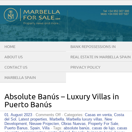
HOME
BANK REPOSSESSIONS IN
MARBELLA SPAIN
ABOUT US
REAL ESTATE IN MARBELLA SPAIN
CONTACT US
PRIVACY POLICY
MARBELLA SPAIN
Absolute Banús – Luxury Villas in
Puerto Banús
on
01. August 2023
·
Comments Off
· Categories:
Casas en venta
,
Costa
Absolute
del Sol
,
Latest properties
,
Marbella
,
Marbella luxury villas
,
New
Banús
Development
,
Nieuwe Projecten
,
Obras Nuevas
,
Property For Sale
,
–
Puerto Banus
,
Spain
,
Villa
· Tags:
absolute banús
,
casas de lujo
,
casas