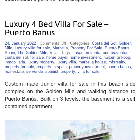
Luxury 4 Bed Villa For Sale –
Puerto Banus
on
24. January 2022
·
Comments Off
· Categories:
Costa del Sol
,
Golden
Luxury
Mile
,
Luxury villa for sale
,
Marbella
,
Property For Sale
,
Puerto Banus
,
4
Spain
,
The Golden Mile
,
Villa
· Tags:
casas en venta
,
compraventas
,
Bed
costa del sol
,
for sale
,
home buyer
,
home investment
,
huizen te koop
,
Villa
inmobiliaria
,
luxury property
,
luxury villa
,
marbella house
,
mfsrealty
,
For
property for sale
,
property in spain
,
property investment
,
puerto banus
,
Sale
real-estate
,
se vende
,
spanish property
,
villa for sale
–
Puerto
Custom made Junior villa for sale in this beach side
Banus
complex on the Golden Mile and walking distance to
Puerto Banús. Built on 3 levels, the basement is a self
contained apartment.