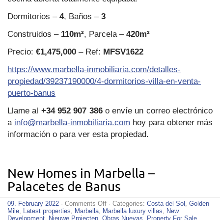
Dormitorios –
4
, Baños –
3
Construidos –
110m²
, Parcela –
420m²
Precio:
€1,475,000
– Ref:
MFSV1622
https://www.marbella-inmobiliaria.com/detalles-
propiedad/39237190000/4-dormitorios-villa-en-venta-
puerto-banus
Llame al
+34 952 907 386
o envíe un correo electrónico
a
info@marbella-inmobiliaria.com
hoy para obtener más
información o para ver esta propiedad.
New Homes in Marbella –
Palacetes de Banus
on
09. February 2022
·
Comments Off
· Categories:
Costa del Sol
,
Golden
New
Mile
,
Latest properties
,
Marbella
,
Marbella luxury villas
,
New
Homes
Development
,
Nieuwe Projecten
,
Obras Nuevas
,
Property For Sale
,