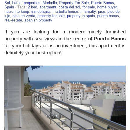
2
Sol
,
Latest properties
,
Marbella
,
Property For Sale
,
Puerto Banus
,
Bed
Spain
· Tags:
2 bed
,
apartment
,
costa del sol
,
for sale
,
home buyer
,
Apartment
huizen te koop
,
inmobiliaria
,
marbella house
,
mfsrealty
,
piso
,
piso de
For
lujo
,
piso en venta
,
property for sale
,
property in spain
,
puerto banus
,
Sale
real-estate
,
spanish property
in
Puerto
If you are looking for a modern nicely furnished
Banus
property with sea views in the centre of
Puerto Banus
for your holidays or as an investment, this apartment is
definitely your best option!