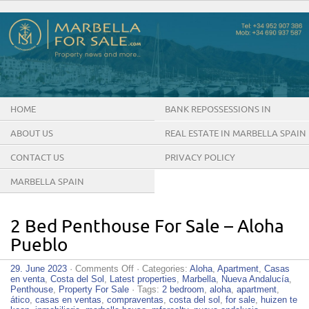
HOME
BANK REPOSSESSIONS IN
MARBELLA SPAIN
ABOUT US
REAL ESTATE IN MARBELLA SPAIN
CONTACT US
PRIVACY POLICY
MARBELLA SPAIN
2 Bed Penthouse For Sale – Aloha
Pueblo
on
29. June 2023
·
Comments Off
· Categories:
Aloha
,
Apartment
,
Casas
2
en venta
,
Costa del Sol
,
Latest properties
,
Marbella
,
Nueva Andalucía
,
Bed
Penthouse
,
Property For Sale
· Tags:
2 bedroom
,
aloha
,
apartment
,
Penthouse
ático
,
casas en ventas
,
compraventas
,
costa del sol
,
for sale
,
huizen te