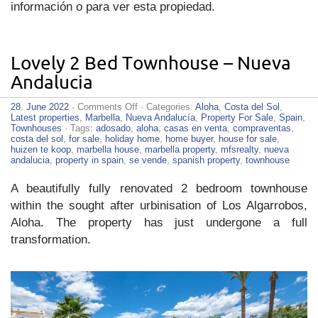
información o para ver esta propiedad.
Lovely 2 Bed Townhouse – Nueva
Andalucia
on
28. June 2022
·
Comments Off
· Categories:
Aloha
,
Costa del Sol
,
Lovely
Latest properties
,
Marbella
,
Nueva Andalucía
,
Property For Sale
,
Spain
,
2
Townhouses
· Tags:
adosado
,
aloha
,
casas en venta
,
compraventas
,
Bed
costa del sol
,
for sale
,
holiday home
,
home buyer
,
house for sale
,
Townhouse
huizen te koop
,
marbella house
,
marbella property
,
mfsrealty
,
nueva
–
andalucia
,
property in spain
,
se vende
,
spanish property
,
townhouse
Nueva
Andalucia
A beautifully fully renovated 2 bedroom townhouse
within the sought after urbinisation of Los Algarrobos,
Aloha. The property has just undergone a full
transformation.