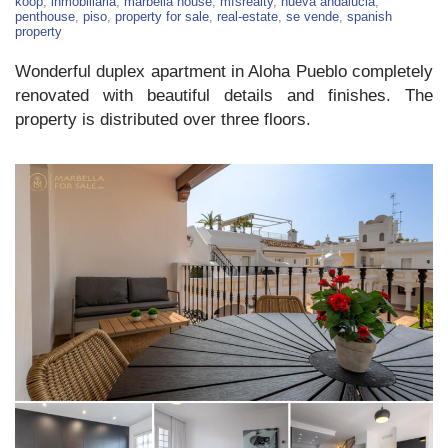
For
koop
,
inmobiliaria
,
marbella house
,
mfsrealty
,
nueva andalucia
,
Sale
penthouse
,
piso
,
property for sale
,
real-estate
,
se vende
,
spanish
–
property
Aloha
Pueblo
Wonderful duplex apartment in Aloha Pueblo completely
renovated with beautiful details and finishes. The
property is distributed over three floors.