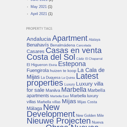
May 2021
(1)
April 2021
(1)
PROPERTY TAGS
Apartment
Andalucia
Atalaya
Benahavís
Benalmádena
Cancelada
Casas en venta
Casares
Costa del Sol
Cádiz
El Chaparral
Estepona
El Higueron
Elviria
La Cala de
Fuengirola
huizen te koop
Latest
Mijas
La Duquesa
La Quinta
properties
Luxury villa
Luxury
Marbella
for sale
Manilva
Marbella
apartments
Marbella luxury
Marbella East
Mijas
villas
Mijas Costa
Marbella villas
New
Málaga
Development
New Golden Mile
Nieuwe Projecten
Nueva