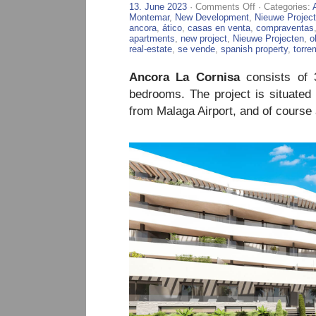
on
13. June 2023
·
Comments Off
· Categories:
Ancora
Montemar
,
New Development
,
Nieuwe Projec
La
ancora
,
ático
,
casas en venta
,
compraventas
Cornisa
apartments
,
new project
,
Nieuwe Projecten
,
o
–
real-estate
,
se vende
,
spanish property
,
torre
New
Project
Ancora La Cornisa
consists of 
in
Torremolinos
bedrooms. The project is situated 
from Malaga Airport, and of course a