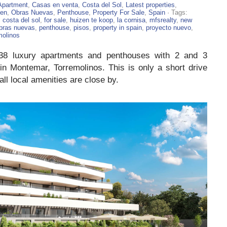
Apartment
,
Casas en venta
,
Costa del Sol
,
Latest properties
,
ten
,
Obras Nuevas
,
Penthouse
,
Property For Sale
,
Spain
· Tags:
,
costa del sol
,
for sale
,
huizen te koop
,
la cornisa
,
mfsrealty
,
new
bras nuevas
,
penthouse
,
pisos
,
property in spain
,
proyecto nuevo
,
molinos
38 luxury apartments and penthouses with 2 and 3
in Montemar, Torremolinos. This is only a short drive
ll local amenities are close by.