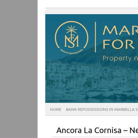
HOME
BANK REPOSSESSIONS IN MARBELLA 
Ancora La Cornisa – N