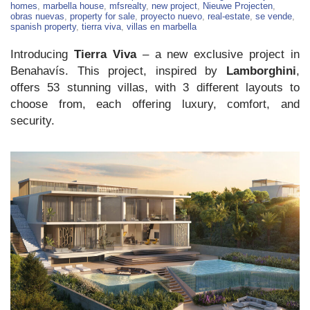
Villas
homes
,
marbella house
,
mfsrealty
,
new project
,
Nieuwe Projecten
,
For
obras nuevas
,
property for sale
,
proyecto nuevo
,
real-estate
,
se vende
,
Sale
spanish property
,
tierra viva
,
villas en marbella
in
Benahavís
Introducing
Tierra Viva
– a new exclusive project in
Benahavís. This project, inspired by
Lamborghini
,
offers 53 stunning villas, with 3 different layouts to
choose from, each offering luxury, comfort, and
security.