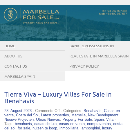
HOME
BANK REPOSSESSIONS IN
MARBELLA SPAIN
ABOUT US
REAL ESTATE IN MARBELLA SPAIN
CONTACT US
PRIVACY POLICY
MARBELLA SPAIN
Tierra Viva – Luxury Villas For Sale in
Benahavís
on
28. August 2023
·
Comments Off
· Categories:
Benahavís
,
Casas en
Tierra
venta
,
Costa del Sol
,
Latest properties
,
Marbella
,
New Development
,
Viva
Nieuwe Projecten
,
Obras Nuevas
,
Property For Sale
,
Spain
,
Villa
·
–
Tags:
benahavis
,
casas de lujo
,
casas en venta
,
compraventas
,
costa
Luxury
del sol
,
for sale
,
huizen te koop
,
inmobiliaria
,
lamborghini
,
luxury