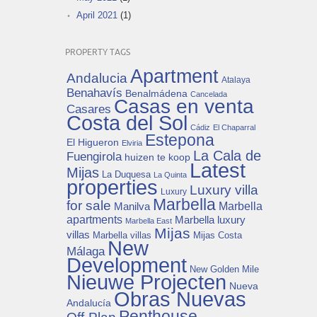
April 2021
(1)
PROPERTY TAGS
Apartment
Andalucia
Atalaya
Benahavís
Benalmádena
Cancelada
Casas en venta
Casares
Costa del Sol
Cádiz
El Chaparral
Estepona
El Higueron
Elviria
La Cala de
Fuengirola
huizen te koop
Latest
Mijas
La Duquesa
La Quinta
properties
Luxury villa
Luxury
Marbella
for sale
Manilva
Marbella
apartments
Marbella luxury
Marbella East
Mijas
villas
Mijas Costa
Marbella villas
New
Málaga
Development
New Golden Mile
Nieuwe Projecten
Nueva
Obras Nuevas
Andalucía
Penthouse